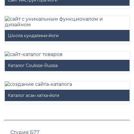
Сайт инструктора йоги
Школа кундалини-йоги
Каталог Coulisse-Russia
Каталог асан хатха-йоги
Студия Б77