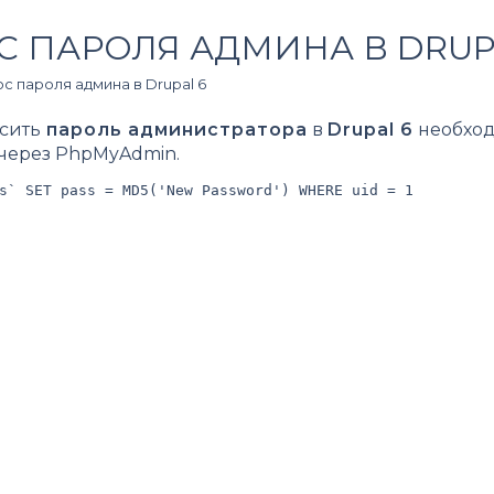
С ПАРОЛЯ АДМИНА В DRUP
с пароля админа в Drupal 6
сить
пароль администратора
в
Drupal 6
необход
через PhpMyAdmin.
s` SET pass = MD5('New Password') WHERE uid = 1