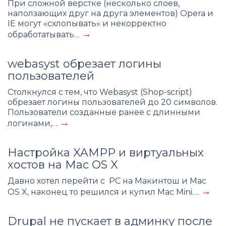
При сложной верстке (несколько слоев,
наползающих друг на друга элементов) Opera и
IE могут «схлопывать» и некорректно
→
обработатывать…
webasyst обрезает логины
пользователей
Столкнулся с тем, что Webasyst (Shop-script)
обрезает логины пользователей до 20 символов.
Пользователи созданные ранее с длинными
→
логинами,…
Настройка XAMPP и виртуальных
хостов на Mac OS X
Давно хотел перейти с PC на Макинтош и Mac
→
OS X, наконец то решился и купил Mac Mini….
Drupal не пускает в админку после